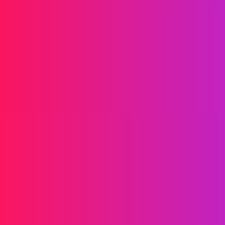
Propulsez la croissance de votre marque
Informations
SMS
RCS
MMS
SMS Bidirectionnels
WhatsApp
Voix
SMS Post-appel
Appels de Groupe AI
Appels de Groupe
Centre d'appels
Relais SIP
Solutions