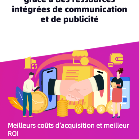
intégrées de communication
et de publicité
Meilleurs coûts d’acquisition et meilleur
Dé
ROI
fl