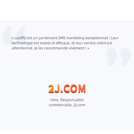
ces
« Laaffic est un partenaire SMS marketing exceptionnel ! Leur
« En t
ant
technologie est stable et efficace, et leur service client est
soluti
rge
attentionné. Je les recommande vivement ! »
a cons
lent
nos cl
es
chaque
nte
grâce 
appréc
engage
simple
l’amél
collab
Vera, Responsable
commerciale, 2J.com