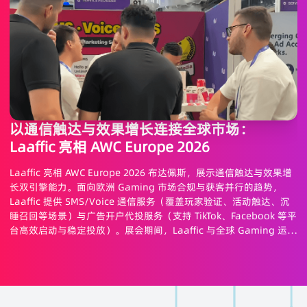
以通信触达与效果增长连接全球市场：
Laaffic 亮相 AWC Europe 2026
Laaffic 亮相 AWC Europe 2026 布达佩斯，展示通信触达与效果增
长双引擎能力。面向欧洲 Gaming 市场合规与获客并行的趋势，
Laaffic 提供 SMS/Voice 通信服务（覆盖玩家验证、活动触达、沉
睡召回等场景）与广告开户代投服务（支持 TikTok、Facebook 等平
台高效启动与稳定投放）。展会期间，Laaffic 与全球 Gaming 运营
商及联盟伙伴深入交流，围绕获客成本、平台风控、用户响应等真实
需求展开讨论，持续深化欧洲市场服务能力。