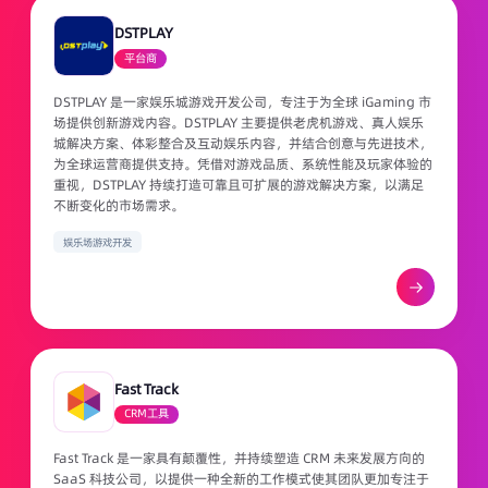
DSTPLAY
平台商
DSTPLAY 是一家娱乐城游戏开发公司，专注于为全球 iGaming 市
场提供创新游戏内容。DSTPLAY 主要提供老虎机游戏、真人娱乐
城解决方案、体彩整合及互动娱乐内容，并结合创意与先进技术，
为全球运营商提供支持。凭借对游戏品质、系统性能及玩家体验的
重视，DSTPLAY 持续打造可靠且可扩展的游戏解决方案，以满足
不断变化的市场需求。
娱乐场游戏开发
Fast Track
CRM工具
Fast Track 是一家具有颠覆性，并持续塑造 CRM 未来发展方向的
SaaS 科技公司，以提供一种全新的工作模式使其团队更加专注于