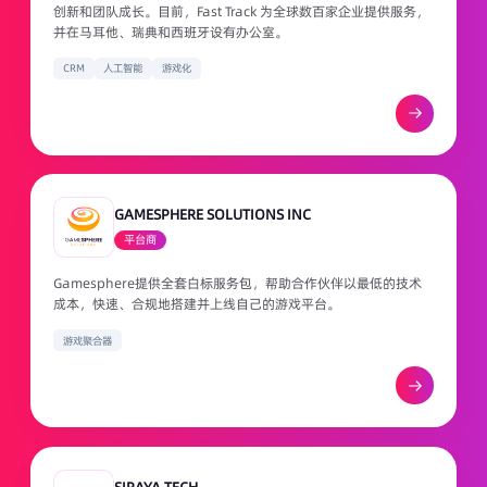
创新和团队成长。目前，Fast Track 为全球数百家企业提供服务，
并在马耳他、瑞典和西班牙设有办公室。
CRM
人工智能
游戏化
GAMESPHERE SOLUTIONS INC
平台商
Gamesphere提供全套白标服务包，帮助合作伙伴以最低的技术
成本，快速、合规地搭建并上线自己的游戏平台。
游戏聚合器
SIRAYA TECH