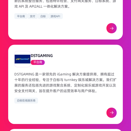
新的系统整合服务，包括特许经营、支付网关服务、白标系统、游
戏 API 及 API2ALL 一体化解决方案。
平台商
支付
白标
游戏API
DSTGAMING
平台商
DSTGAMING 是一家领先的 iGaming 解决方案提供商，拥有超过
十年的行业经验，专注于白标与 turnkey 娱乐城解决方案。我们扩
展的服务还包括先进的游戏聚合系统、定制化娱乐城游戏开发以及
安全支付网关，旨在提升客户的运营效率与用户体验。
白标在线娱乐场