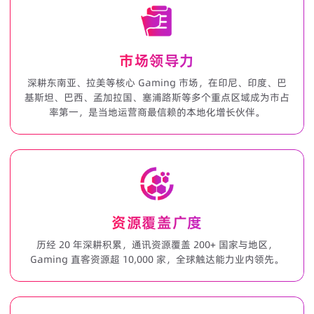
市场领导力
深耕东南亚、拉美等核心 Gaming 市场，在印尼、印度、巴
基斯坦、巴西、孟加拉国、塞浦路斯等多个重点区域成为市占
率第一，是当地运营商最信赖的本地化增长伙伴。
资源覆盖广度
历经 20 年深耕积累，通讯资源覆盖 200+ 国家与地区，
Gaming 直客资源超 10,000 家，全球触达能力业内领先。