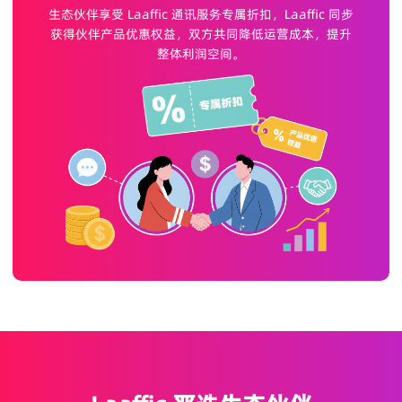
生态伙伴享受 Laaffic 通讯服务专属折扣，Laaffic 同步
获得伙伴产品优惠权益，双方共同降低运营成本，提升
整体利润空间。