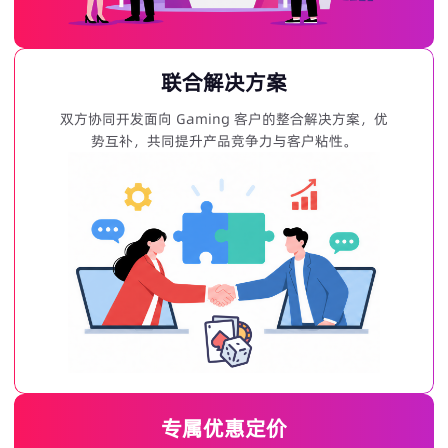
联合解决方案
双方协同开发面向 Gaming 客户的整合解决方案，优
势互补，共同提升产品竞争力与客户粘性。
专属优惠定价