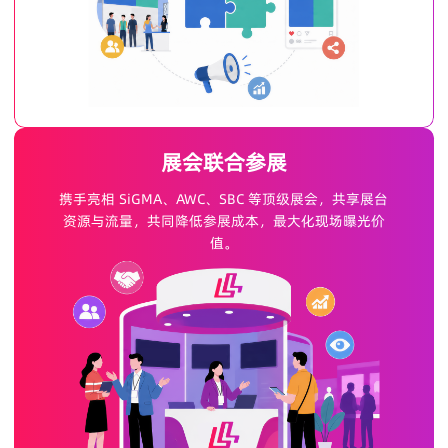
展会联合参展
携手亮相 SiGMA、AWC、SBC 等顶级展会，共享展台
资源与流量，共同降低参展成本，最大化现场曝光价
值。