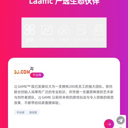
Laaffic 严选生态伙伴
全部
CRM工具
云服务
技术服务
平台商
2J
平台商
2J GAME™ 现已发展壮大为一支拥有200名员工的强大团队。依托
联合创始人深厚而广泛的专业知识，并凭借一支屡获殊荣的艺术家
与创作者团队，2J GAME 以前所未有的游戏玩法与令人惊艳的视觉
效果，不断带给玩家震撼体验。
平台商
游戏商