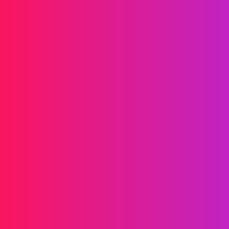
Laaffic驱动品牌增长
信息传递
短信
RCS
彩信
双向短信
WhatsApp
语音
挂机短信
AI 语音群呼
语音群呼
呼叫中心
SIP 中继
解决方案
验证
营销
服务
游戏
金融科技
区块链
合作伙伴