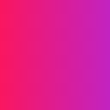
信息传递
短信
RCS
彩信
双向短信
WhatsApp
语音
挂机短信
AI 语音群呼
语音群呼
呼叫中心
SIP 中继
解决方案
验证
营销
服务
游戏
金融科技
区块链
合作伙伴
星推官
代理商
关于我们
活动
博客
公司
招聘