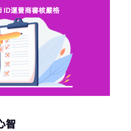
nd ID運營商審核嚴格
心智