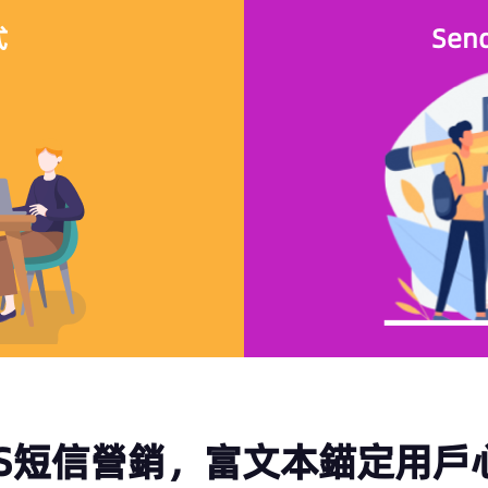
式
Se
CS短信營銷，富文本錨定用戶