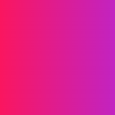
信息传递
短信
RCS
彩信
双向短信
WhatsApp
语音
挂机短信
AI 语音群呼
语音群呼
呼叫中心
SIP 中继
解决方案
验证
营销
服务
游戏
金融科技
区块链
合作伙伴
星推官
代理商