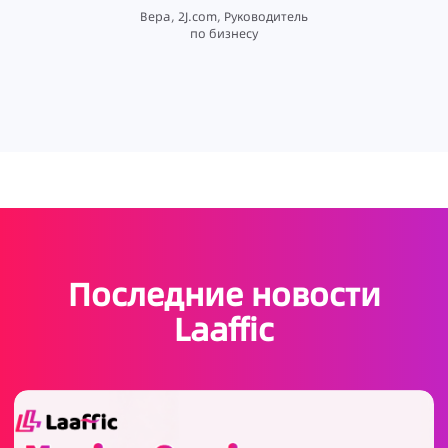
опера
Вера, 2J.com, Руководитель
по бизнесу
Последние новости
Laaffic