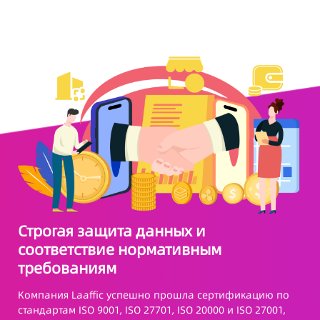
 данных и
Оптимизация затра
нормативным
клиентов и рентабе
инвестиций: Благодаря сочет
связи и рекламы в TK/Facebook
ешно прошла сертификацию по
компаниям оптимизировать з
O 27701, ISO 20000 и ISO 27001,