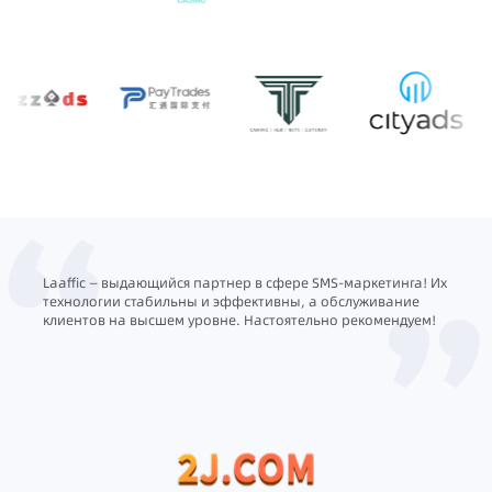
ов
Laaffic — выдающийся партнер в сфере SMS-маркетинга! Их
Как ге
ений
технологии стабильны и эффективны, а обслуживание
интег
рытие
клиентов на высшем уровне. Настоятельно рекомендуем!
голос
сокра
с
Они н
ается
и пов
ине
быстр
к сот
измер
насто
улучш
нашег