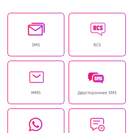
SMS
RCS
MMS
Двустороннее SMS