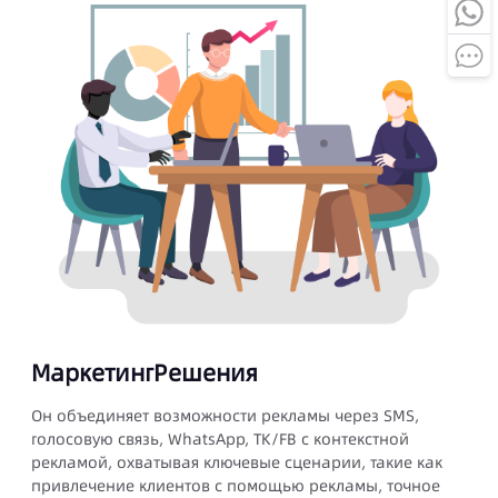
С
МаркетингРешения
Ин
пр
Он объединяет возможности рекламы через SMS,
pp
пе
голосовую связь, WhatsApp, TK/FB с контекстной
от
рекламой, охватывая ключевые сценарии, такие как
эф
привлечение клиентов с помощью рекламы, точное