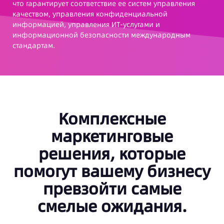
клиентов и повысить рентабе
етствие ее систем управления
ключевых рынках, таких как Ю
ия конфиденциальной
Латинская Америка, Африка 
ния ИТ-услугами и
опасности международным
Комплексные
маркетинговые
решения, которые
помогут вашему бизнесу
превзойти самые
смелые ожидания.