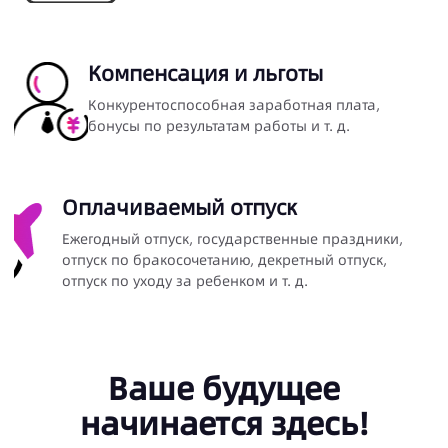
Компенсация и льготы
Конкурентоспособная заработная плата,
бонусы по результатам работы и т. д.
Оплачиваемый отпуск
Laaffic активно развивается, и мы ищем
Ежегодный отпуск, государственные праздники,
менеджера по развитию бизнеса с
отпуск по бракосочетанию, декретный отпуск,
опытом в iGaming и ставках на спорт.
отпуск по уходу за ребенком и т. д.
Если у вас сильный опыт в продажах,
глубокие отраслевые знания и страсть к
развитию бизнеса, мы ждем вас.
Ваше будущее
Ваши обязанности
Поиск и привлечение новых бизнес-
начинается здесь!
возможностей в сфере iGaming