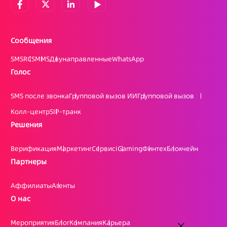
Сообщения
SMS
RCS
MMS
Двунаправленные
WhatsApp
Голос
SMS после звонка
Групповой вызов ИИ
Групповой вызов
Колл-центр
SIP-транк
Решения
Верификация
Маркетинг
Сервис
iGaming
Финтех
Блокчейн
Партнеры
Аффилиаты
Агенты
О нас
Мероприятия
Блог
Компания
Карьера