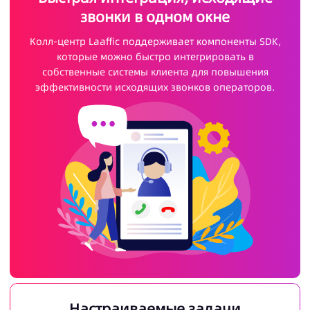
звонки в одном окне
Колл-центр Laaffic поддерживает компоненты SDK,
которые можно быстро интегрировать в
собственные системы клиента для повышения
эффективности исходящих звонков операторов.
Настраиваемые задачи