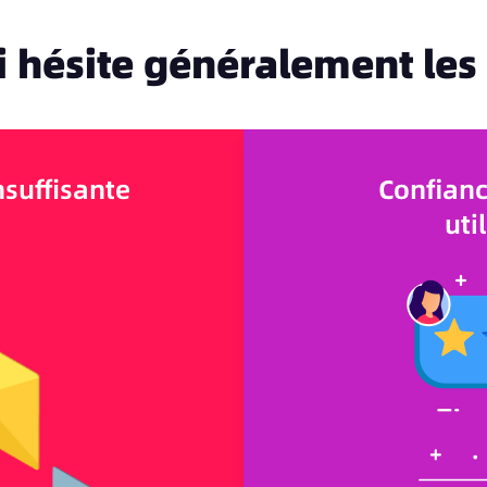
 hésite généralement les 
nsuffisante
Confianc
uti