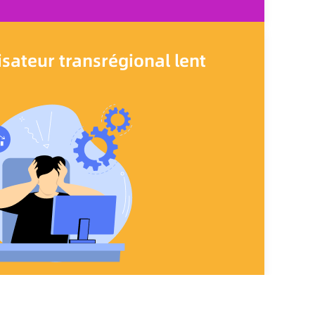
isateur transrégional lent