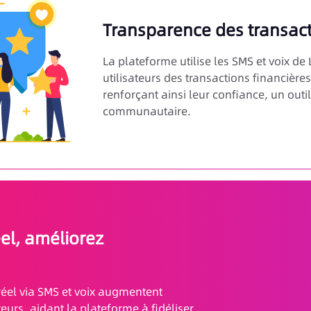
Transparence des transact
La plateforme utilise les SMS et voix de 
utilisateurs des transactions financièr
renforçant ainsi leur confiance, un outi
communautaire.
el, améliorez
 réel via SMS et voix augmentent
teurs, aidant la plateforme à fidéliser