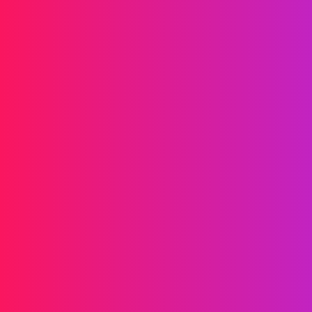
Informations
SMS
RCS
MMS
SMS Bidirectionnels
WhatsApp
Voix
SMS Post-appel
Appels de Groupe AI
Appels de Groupe
Centre d'appels
Relais SIP
Solutions
Vérification d'identité
Marketing
Service
Jeux en Ligne
Fintech
Blockchain
Partenaires