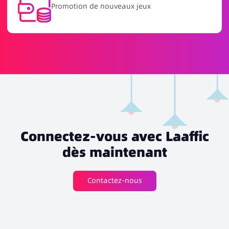
ux
Activités de récompense de r
Connectez-vous avec Laaffic
dès maintenant
Contactez-nous