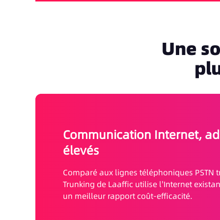
Une so
pl
Communication Internet, adi
élevés
Comparé aux lignes téléphoniques PSTN tra
Trunking de Laaffic utilise l'Internet exist
un meilleur rapport coût-efficacité.