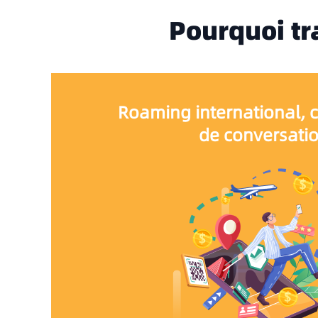
Pourquoi tr
Roaming international, 
de conversati