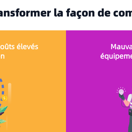
ansformer la façon de c
coûts élevés
Mauvai
on
équipeme