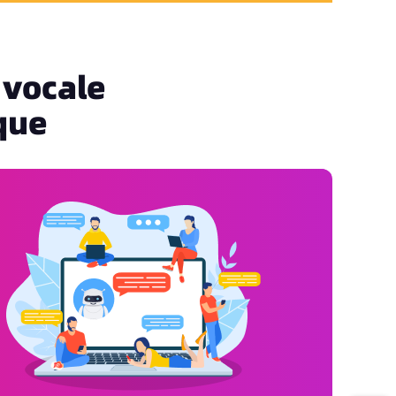
 vocale
que