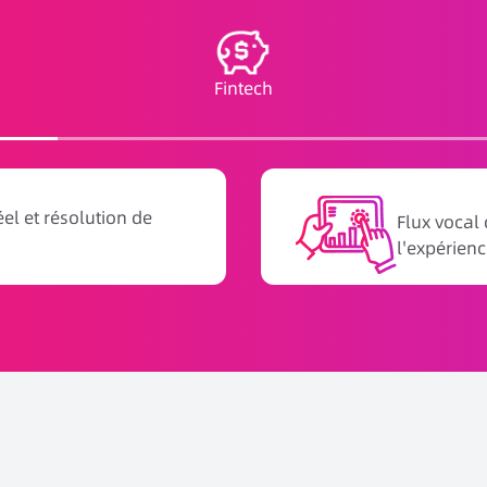
Fintech
éel et résolution de
Flux vocal
l'expérien