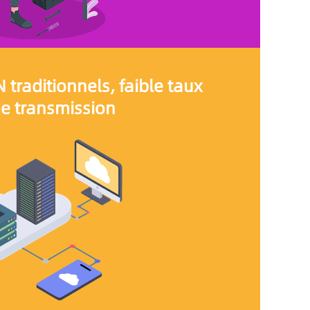
 traditionnels, faible taux
e transmission