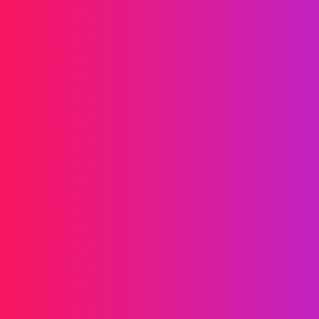
Propulsez la croissance de votre marque
Informations
SMS
RCS
MMS
SMS Bidirectionnels
WhatsApp
Voix
SMS Post-appel
Appels de Groupe AI
Appels de Groupe