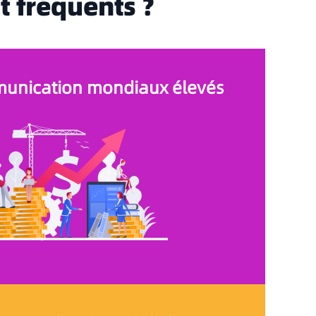
 fréquents ?
unication mondiaux élevés