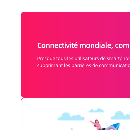
Connectivité mondiale, com
Presque tous les utilisateurs de smartpho
supprimant les barrières de communicati