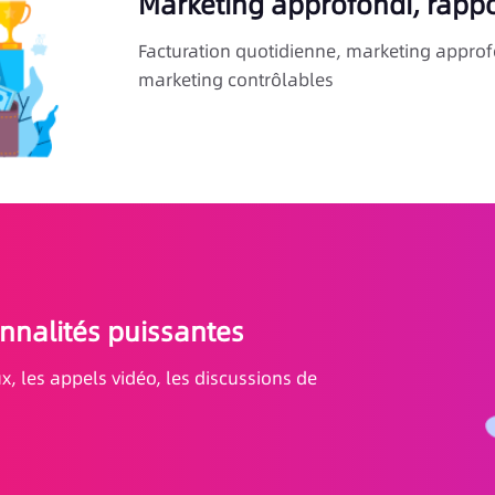
Marketing approfondi, rappor
Facturation quotidienne, marketing approf
marketing contrôlables
nnalités puissantes
ux, les appels vidéo, les discussions de