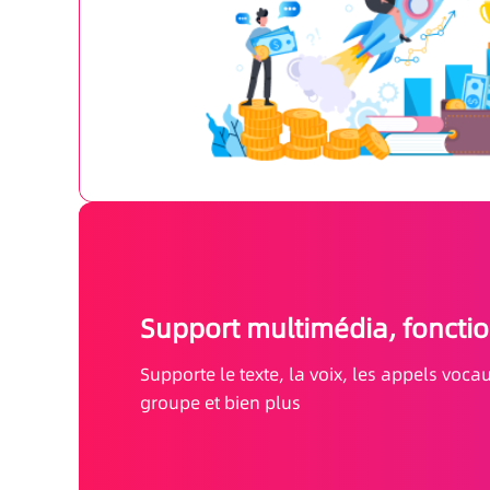
Support multimédia, fonctio
Supporte le texte, la voix, les appels voca
groupe et bien plus