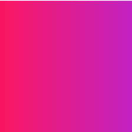
Propulsez la croissance de votre marque
Informations
SMS
RCS
MMS
SMS Bidirectionnels
WhatsApp
Voix