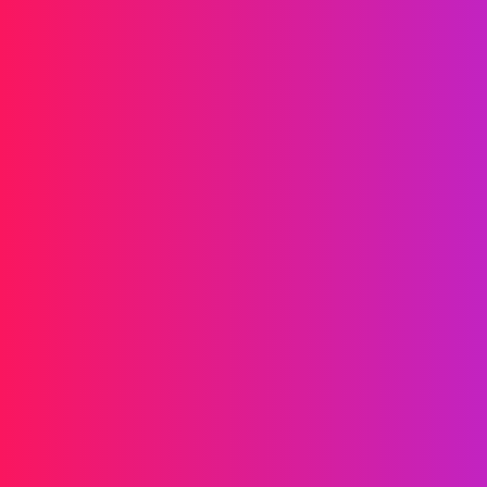
Informations
SMS
RCS
MMS
SMS Bidirectionnels
WhatsApp
Voix
SMS Post-appel
Appels de Groupe AI
Appels de Groupe
Centre d'appels
Relais SIP
Solutions
Vérification d'identité
Marketing
Service
Jeux en Ligne
Fintech
Blockchain
Partenaires
Affiliate
Agent
À propos