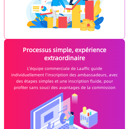
Processus simple, expérience
extraordinaire
L'équipe commerciale de Laaffic guide
individuellement l'inscription des ambassadeurs, avec
des étapes simples et une inscription fluide, pour
profiter sans souci des avantages de la commission