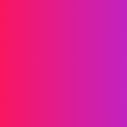
Impulsione o crescimento da sua marca
Informações
SMS
RCS
MMS
SMS Bidirecionais
WhatsApp
Voz
SMS Pós-chamada
Thamadas em Grupo de AI
Thamadas em Grupo
Tall Tenter
Tronco SIP
Soluciones