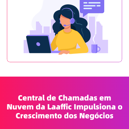
Central de Chamadas em
Nuvem da Laaffic Impulsiona o
Crescimento dos Negócios