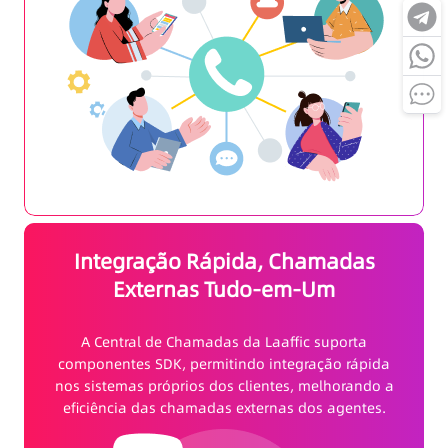
Integração Rápida, Chamadas
Externas Tudo-em-Um
A Central de Chamadas da Laaffic suporta
componentes SDK, permitindo integração rápida
nos sistemas próprios dos clientes, melhorando a
eficiência das chamadas externas dos agentes.