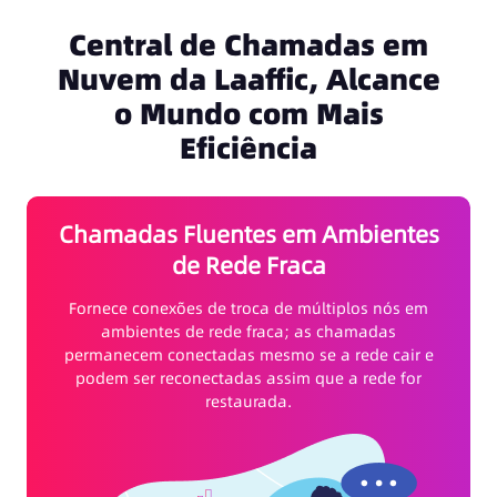
Central de Chamadas em
Nuvem da Laaffic, Alcance
o Mundo com Mais
Eficiência
Chamadas Fluentes em Ambientes
de Rede Fraca
Fornece conexões de troca de múltiplos nós em
ambientes de rede fraca; as chamadas
permanecem conectadas mesmo se a rede cair e
podem ser reconectadas assim que a rede for
restaurada.