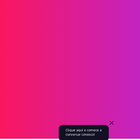
SMS
RCS
MMS
SMS Bidirecionais
WhatsApp
Voz
SMS Pós-chamada
Thamadas em Grupo de AI
Thamadas em Grupo
Tall Tenter
Tronco SIP
Soluciones
Verificação de identidade
Marketing
serviço
Jogo
Fintech
Blockchain
Socios
Embaixador da marca
Agente
Acerca de
Evento
Blog
Empresa
Recrutamento
Clique aqui e comece a
conversar conosco!