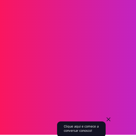
SMS
RCS
MMS
SMS Bidirecionais
WhatsApp
Voz
SMS Pós-chamada
Thamadas em Grupo de AI
Thamadas em Grupo
Tall Tenter
Tronco SIP
Soluciones
Verificação de identidade
Marketing
serviço
Jogo
Fintech
Blockchain
Socios
Embaixador da marca
Agente
Acerca de
Evento
Blog
Empresa
Recrutamento
Clique aqui e comece a
conversar conosco!