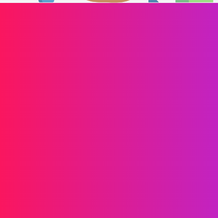
Impulsione o crescimento da sua marca
Informações
SMS
RCS
MMS
SMS Bidirecionais
WhatsApp
Voz