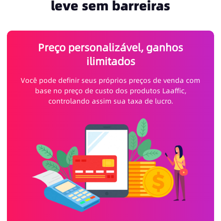
leve sem barreiras
Preço personalizável, ganhos
ilimitados
Você pode definir seus próprios preços de venda com
base no preço de custo dos produtos Laaffic,
controlando assim sua taxa de lucro.