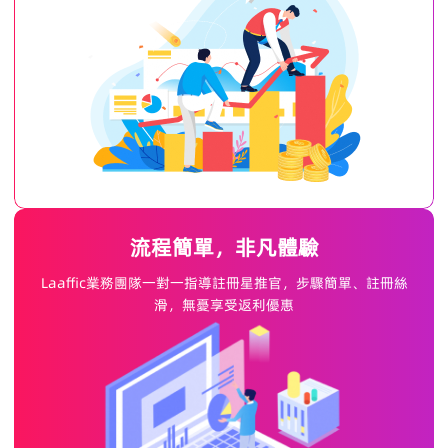
流程簡單，非凡體驗
Laaffic業務團隊一對一指導註冊星推官，步驟簡單、註冊絲
滑，無憂享受返利優惠