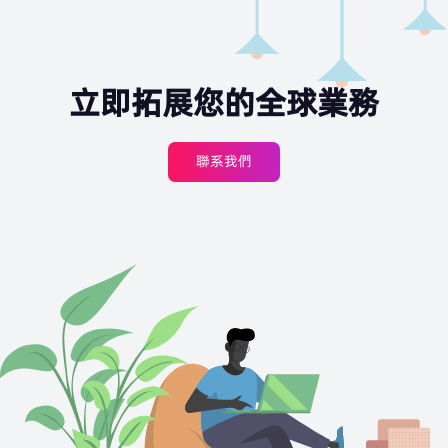
立即拓展您的全球業務
聯系我們