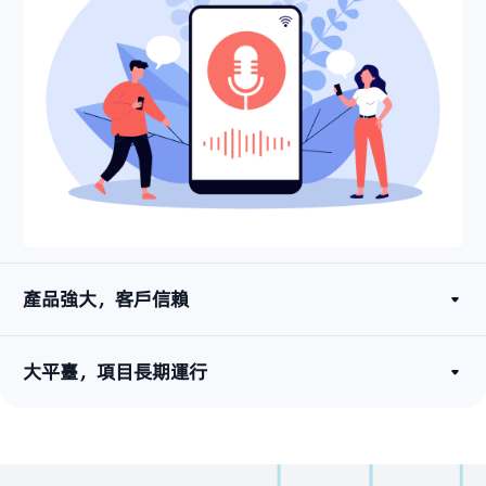
產品強大，客戶信賴
大平臺，項目長期運行