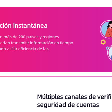
ción instantánea
en más de 200 países y regiones
puedan transmitir información en tiempo
o así la eficiencia de las
Múltiples canales de verif
seguridad de cuentas