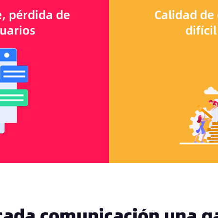
e, pérdida de
Calidad de
suarios
difíc
cada comunicación una ga