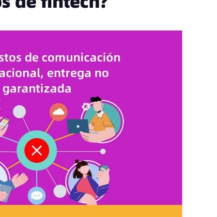
s de fintech?
ostos de comunicación
acional, entrega no
garantizada