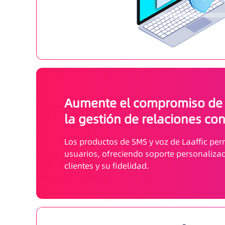
Aumente el compromiso de l
la gestión de relaciones con
Los productos de SMS y voz de Laaffic pe
usuarios, ofreciendo soporte personalizad
clientes y su fidelidad.