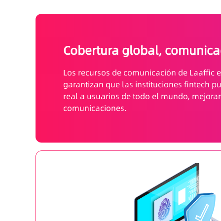
Cobertura global, comunica
Los recursos de comunicación de Laaffic 
garantizan que las instituciones fintech 
real a usuarios de todo el mundo, mejorand
comunicaciones.