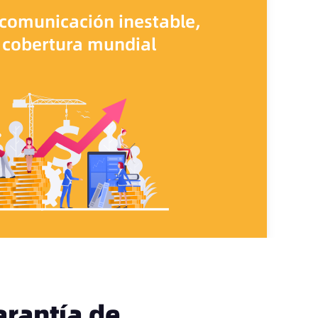
 comunicación inestable,
il cobertura mundial
rantía de