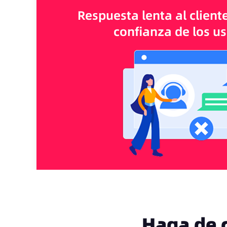
Respuesta lenta al client
confianza de los u
Haga de 