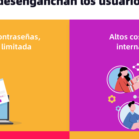
desenganchan los usuario
contraseñas,
Altos c
 limitada
intern