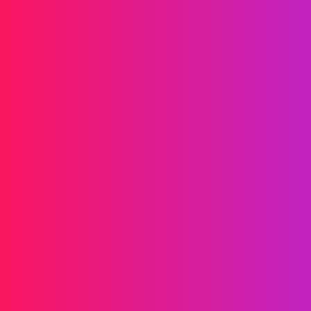
Información
SMS
RCS
MMS
SMS bidireccionales
WhatsApp
Voz
SMS post-llamada
llamadas grupales de AI
llamadas grupales
Centro de llamadas
Troncales SIP
Soluciones
Verificación de identidad
Marketing
Servicio
Juegos en línea
Fintech
Blockchain
Socios
Embajador de marca
Agentes
Acerca de