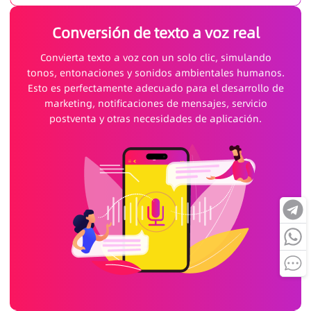
Conversión de texto a voz real
Convierta texto a voz con un solo clic, simulando
tonos, entonaciones y sonidos ambientales humanos.
Esto es perfectamente adecuado para el desarrollo de
marketing, notificaciones de mensajes, servicio
postventa y otras necesidades de aplicación.