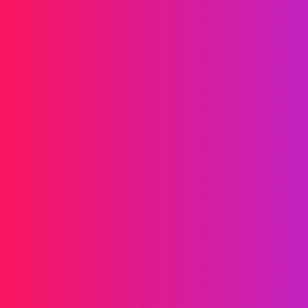
Impulsa el crecimiento de tu marca
Información
SMS
RCS
MMS
SMS bidireccionales
WhatsApp
Voz
SMS post-llamada
llamadas grupales de AI
llamadas grupales
Centro de llamadas
Troncales SIP
Soluciones